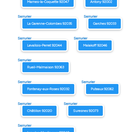
Marnes-la-Coquette 92047
Antony 92002
Serrurier
Serrurier
La Garenne-Colombes 92035
Garches 92033
Serrurier
Serrurier
Levallois-Perret 92044
Malakoff 92046
Serrurier
Rueil-Malmaison 92063
Serrurier
Serrurier
Fontenay-aux-Roses 92032
Puteaux 92062
Serrurier
Serrurier
Châtillon 92020
Suresnes 92073
Serrurier