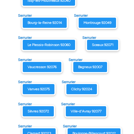
Issy-les-Moulineaux 92040
Serrurier
Serrurier
Bourg-la-Reine 92014
Montrouge 92049
Serrurier
Serrurier
Le Plessis-Robinson 92060
Sceaux 92071
Serrurier
Serrurier
Vaucresson 92076
Bagneux 92007
Serrurier
Serrurier
Vanves 92075
Clichy 92024
Serrurier
Serrurier
Sèvres 92072
Ville-d'Avray 92077
Serrurier
Serrurier
Clamart 92023
Boulogne-Billancourt 92012