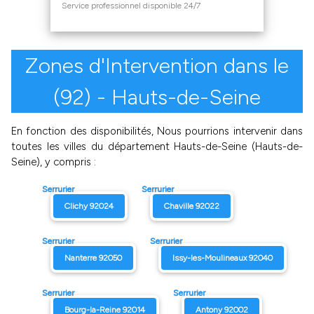
Service professionnel disponible 24/7
Zones d'Intervention dans le
(92) - Hauts-de-Seine
En fonction des disponibilités, Nous pourrions intervenir dans
toutes les villes du département Hauts-de-Seine (Hauts-de-
Seine), y compris :
Serrurier
Serrurier
Clichy 92024
Chaville 92022
Serrurier
Serrurier
Nanterre 92050
Issy-les-Moulineaux 92040
Serrurier
Serrurier
Bourg-la-Reine 92014
Antony 92002