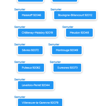
Serrurier
Serrurier
Malakoff 92046
Boulogne-Billancourt 92012
Serrurier
Serrurier
Châtenay-Malabry 92019
Meudon 92048
Serrurier
Serrurier
Sèvres 92072
Montrouge 92049
Serrurier
Serrurier
Puteaux 92062
Suresnes 92073
Serrurier
Levallois-Perret 92044
Serrurier
Villeneuve-la-Garenne 92078