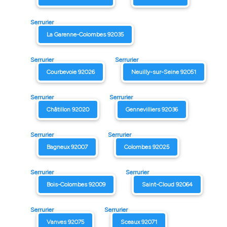
Serrurier
La Garenne-Colombes 92035
Serrurier
Serrurier
Courbevoie 92026
Neuilly-sur-Seine 92051
Serrurier
Serrurier
Châtillon 92020
Gennevilliers 92036
Serrurier
Serrurier
Bagneux 92007
Colombes 92025
Serrurier
Serrurier
Bois-Colombes 92009
Saint-Cloud 92064
Serrurier
Serrurier
Vanves 92075
Sceaux 92071