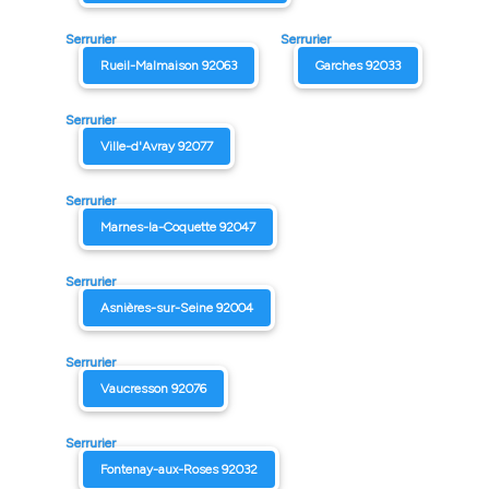
Serrurier
Serrurier
Rueil-Malmaison 92063
Garches 92033
Serrurier
Ville-d'Avray 92077
Serrurier
Marnes-la-Coquette 92047
Serrurier
Asnières-sur-Seine 92004
Serrurier
Vaucresson 92076
Serrurier
Fontenay-aux-Roses 92032