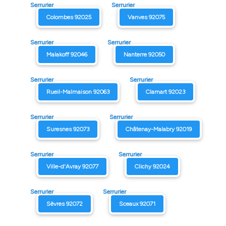
Serrurier
Serrurier
Colombes 92025
Vanves 92075
Serrurier
Serrurier
Malakoff 92046
Nanterre 92050
Serrurier
Serrurier
Rueil-Malmaison 92063
Clamart 92023
Serrurier
Serrurier
Suresnes 92073
Châtenay-Malabry 92019
Serrurier
Serrurier
Ville-d'Avray 92077
Clichy 92024
Serrurier
Serrurier
Sèvres 92072
Sceaux 92071