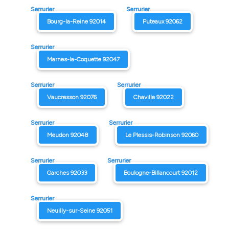
Serrurier
Serrurier
Bourg-la-Reine 92014
Puteaux 92062
Serrurier
Marnes-la-Coquette 92047
Serrurier
Serrurier
Vaucresson 92076
Chaville 92022
Serrurier
Serrurier
Meudon 92048
Le Plessis-Robinson 92060
Serrurier
Serrurier
Garches 92033
Boulogne-Billancourt 92012
Serrurier
Neuilly-sur-Seine 92051