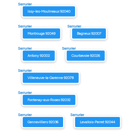
Serrurier
Issy-les-Moulineaux 92040
Serrurier
Serrurier
Montrouge 92049
Bagneux 92007
Serrurier
Serrurier
Antony 92002
Courbevoie 92026
Serrurier
Villeneuve-la-Garenne 92078
Serrurier
Fontenay-aux-Roses 92032
Serrurier
Serrurier
Gennevilliers 92036
Levallois-Perret 92044